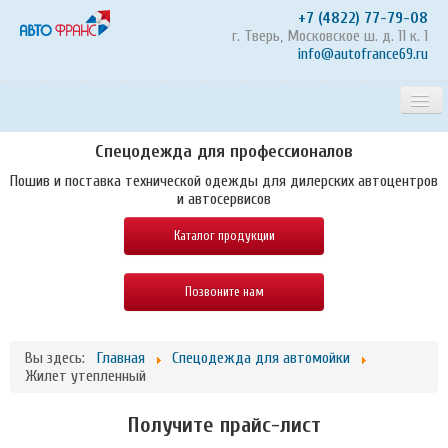
+7 (4822) 77-79-08
г. Тверь, Московское ш. д. 11 к. 1
info@autofrance69.ru
Спецодежда для профессионалов
Главная страница
Пошив и поставка технической одежды для дилерских автоцентров
и автосервисов
Каталог продукции
Каталог продукции
Акции
Позвоните нам
О компании
Вы здесь:
Главная
Спецодежда для автомойки
Пошив по индивидуальному заказу
Жилет утепленный
Контакты
Получите прайс-лист